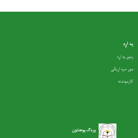
په اړه
زموږ په اړه
موږ سره اړیکی
کارموندنه
وردګ پوهنتون