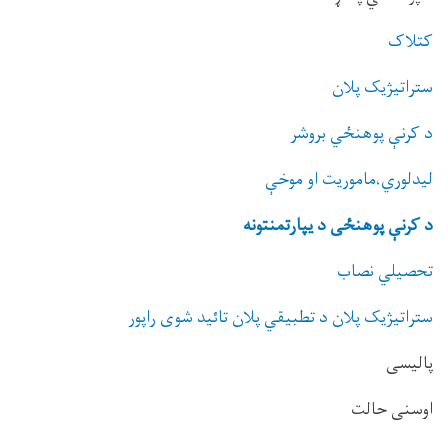
کتلاک
ستراتيژیک پلان
د کرنې پوهنځي بروشر
لیدلوري،ماموریت او موخې
د کرنې پوهنځی د یپارتمنتونه
تحصیلي نصاب
ستراتیژیک پلان د تطبیقي پلان تائید شوی راپور
پالیسی
اوسنی حالت