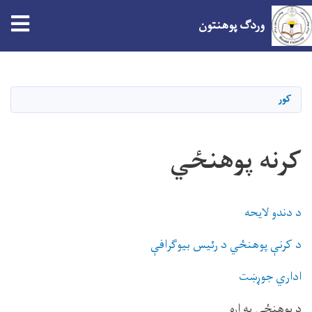
وردګ پوهنتون
اصلي
منځپانګه
دانګل
کور
کرنه پوهنځي
د دندو لایحه
د کرنې پوهنځي د رئیس بیوګرافې
اداري جوړښت
د پوهنځي په اړه