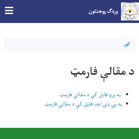
وردګ پوهنتون
اصلي
منځپانګه
دانګل
کور
د مقالې فارمټ
په ورډ فایل کې د مقالې فارمټ
په پي ډي ایف فایل کې د مقالې فارمټ