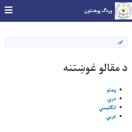
وردګ پوهنتون
اصلي
منځپانګه
دانګل
کور
د مقالو غوښتنه
پښت
و
دري
انګلیسي
عربي