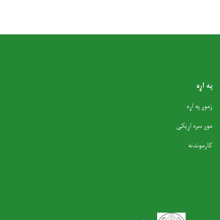
په اړه
زموږ په اړه
موږ سره اړیکی
کارموندنه