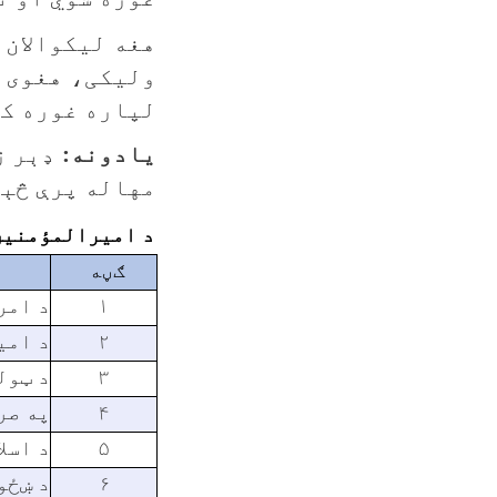
هغه لیکوالان 
ولیکی، هغوی 
لپاره غوره کړ
یادونه:
ډېر ژ
مهاله پرې څېړ
د امیرالمؤمنین 
ګڼه
۱
د امر
۲
د امی
۳
د ټول
۴
په صر
۵
د اسل
۶
د ښځو