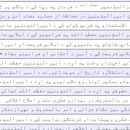
حفظه الله
رالمؤمنین
د فرمان په رڼا کې د بنګو پر 
 امیرالمؤمنین در حفاظت از حجاب، عفت، امن و عزت
 الاستصناع په شرعي کولو کې د امیرالمومنین صاحب
ر المؤمنین حفظه الله په فرامینو کې د اسلامي حا
اني قاچاق په مخنيوي کي د اسلامي شريعت او امير
لامي شریعت کې د أمیر د أحکامو او فرامینو مقام 
امي اخوت او وحدت په اړه د امیرالمؤمنین حفظه ال
ي استقلال، تاریخ او هویت ژغورنه د امیر المؤمنی
وم، مسکین اوناروغ دلاس نیوي په اړه د امیرالمؤم
 حقوقو په اړه د امیر المؤمنین حفظه الله تعالی
مر بالمعروف در بیداری فکری ملت و اصلاح اخلاقی
گی بین نظام جزائی و امر بالمعروف و نهی‌ازمنکر 
 فکري ويښتابه او فرهنګي بډاینه کې د امیرالمؤ
لامي شریعت کې د اخلاقو ارزښت او د أمیر المؤمنین