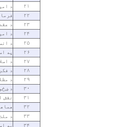
۲۱
د امی
۲۲
فرمان
۲۳
د عقد
۲۴
د امی
۲۵
د انس
۲۶
په اس
۲۷
د اسل
۲۸
د فکر
۲۹
د مظل
۳۰
د ښځو
۳۱
نقش ا
۳۲
هماهن
۳۳
د ملت
۳۴
په اس