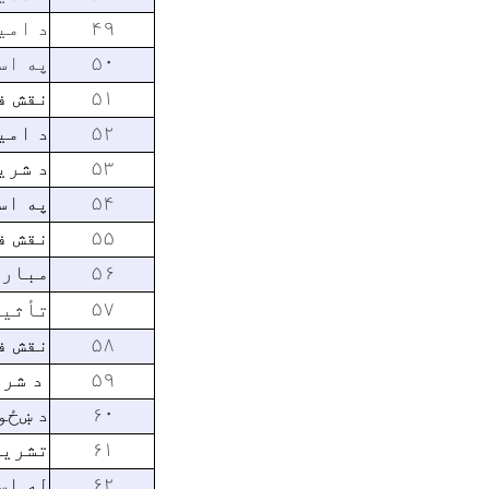
۴۹
د امی
۵۰
په اس
۵۱
نقش ف
۵۲
د امی
۵۳
د شری
۵۴
په اس
۵۵
نقش ف
۵۶
مبارز
۵۷
تأثیر
۵۸
نقش ف
۵۹
د شرع
۶۰
د ښځو
۶۱
تشريح
۶۲
له اس