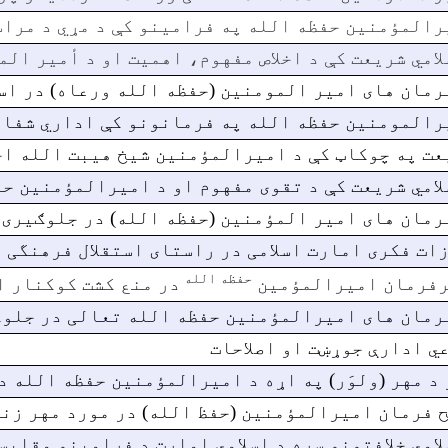
رالمؤمنین حفظه الله په فرامینو کې د مړي د مراس
لامي شریعت کې د اخلاص مفهوم، اهمیت او د أمیر ال
رمان های امیر المومنین (حفظه الله ورعاه) در اس
رالمومنین حفظه الله په فرمانونو کې اداري شفاف
عت په چوکاټ کې د امیرالمؤمنین شیخ هیبت الله ا
لامي شریعت کې د تقوی مفهوم او د امیرالمؤمنین ح
رمان های امیر المؤمنین (حفظه الله) در جلوګیری 
ات فکری امارت اسلامی در راستای استقلال فرهنگی
حفظه الله
فرمان امیرالمؤمین
در منع کشت کوکنار 
رمان های امیرالمؤمنین حفظه الله تعالی در جلوگ
ي ادارې جوړښت او اصلاحات
 د مهر (ولوَر) په اړه د امیرالمؤمنین حفظه الله 
 فرمان اميرالمؤمنین (حفظ الله) در مورد مهر زنا
لامي خلافتونو سره د اسلامي امارت د فرامینو مقایس