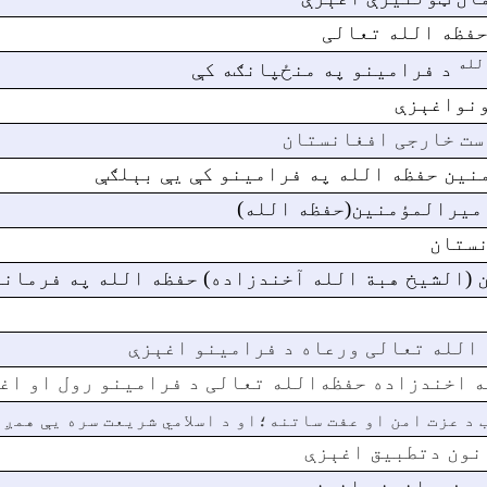
حفظه الله تعالی
لله
د فرامينو په منځپانګه کې
ونواغېزې
ست خارجی افغانستان
منین حفظه الله په فرامینو کې یې بېلګې
میرالمؤمنین(حفظه الله)
نستان
 (الشیخ هبة الله آخندزاده) حفظه الله په فرمان
 الله تعالی ورعاه د فرامینو اغېزې
ه اخندزاده حفظه‌الله تعالی د فرامینو رول او اغ
د عزت امن او عفت ساتنه؛او د اسلامي شريعت سره یې همږغ
نون دتطبیق اغېزې
 د فرمانونو اغېزې