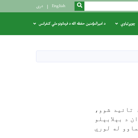
SEARCH
English
دری
چوپړتیاوې
د امیرالمؤمنین حفظه الله د فرمانونو ملي کنفرانس
 تائید شوو،
ن د بېلابېلو
اوو له لوري