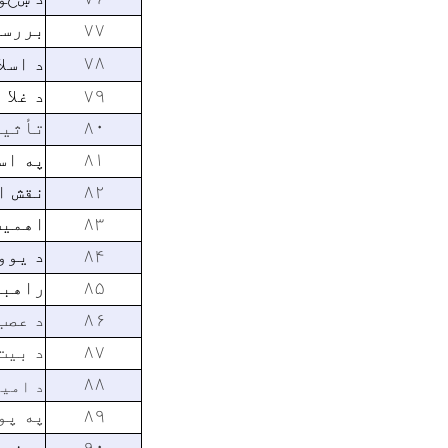
۷۷
بررسی
۷۸
د اسل
۷۹
د غلا
۸۰
تأثیر
۸۱
په اس
۸۲
نقش ا
۸۳
اهمیت
۸۴
د یوو
۸۵
راهبر
۸۶
د عصب
۸۷
د بیت
۸۸
د امير
۸۹
په پو
۹۰
د غصب