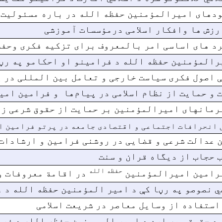
دهای امیرالمؤمنین حفظه الله در باره مسئولیت ه
رزش ها وافکار اسلامی درمؤسسات آموزشی
د های اساسی امر بالمعروف برای تزکیه فکری وحفظ
رالمؤمنین حفظه الله د فرامینو او احکامو په رڼ
 اصول فکری سیاست خارجی و تعامل بین المللی در پ
 و حمایت از نظام اسلامی در پیام‌ها و فرامین امی
رمان­های امیرالمؤمنین بر حمایت از حقوق شرعی ز
انحرافات اجتماعی و اقتصادی جامعه در پرتو فرامین ام
 عدالت شرعی و قضایی در روشنی فرامین و ارشادات
 حجاب از دیگاه قران و سنت
حفظه الله
رامین امیرالمؤمنین
در اقامة معروفات و
ي نصوصو په رڼا کې د امیر المؤمنین حفظه الله د 
استفاده از وسایل معاصر در شریعت اسلامی
 د حقوقو په اړه د امير المومنين حفظه الله د فر