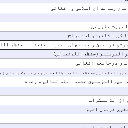
ای رسانه ای اسلامی و افغانی
 هویت تاریخی
ا کې د کانونو استخراج
رتو فرامین و پیام­های امیر المؤمنین –حفظه الله
رالمومنین (حفظه‌الله‌تعالی)
نان درجامعه افغانی
یرالمؤمنین -حفظه الله- مطالعه موردی در ولایت‌های زو
 امیرالمؤمنین حفظه الله تعالی و رعاه
 ازالة منکرات
عفوې فرمان اغېز
مان ټولنيزې اغېزې