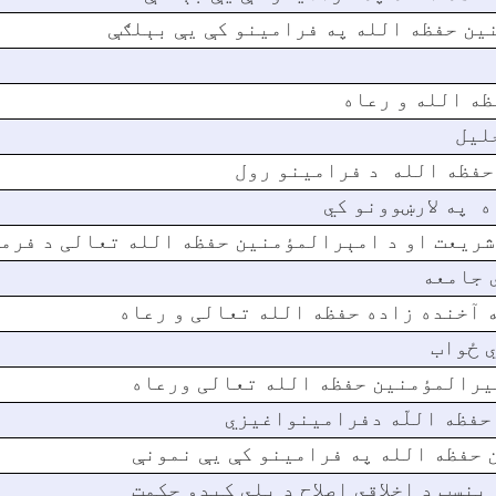
نین حفظه الله په فرامینو کې یې بېلګې
ظه الله و رعاه
لیل
 حفظه الله د فرامینو رول
 په لارښوونو کي
ي شریعت او د امېرالمؤمنین حفظه الله تعالی د فر
 جامعه
 آخنده زاده حفظه الله تعالی و رعاه
ي ځواب
میرالمؤمنین حفظه الله تعالی ورعاه
حفظه اللّه دفرامینواغیزي
ن حفظه الله په فرامینو کې یې نمونې
نسټ د اخلاقي اصلاح د پلي کیدو حکمت