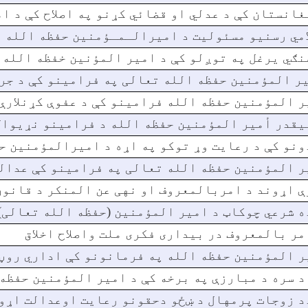
غانستان کې د عدلي او قضائي کړنو په اصلاح کې د 
امي رسنیو مسئولیت د امیرالـمـؤمنین حفظه الله 
نګي یرغل په توږلو کې د امیر المؤنین خفظه الله 
ر المؤمنین حفظه الله تعالی په فرامینو کې د جرم
ر المؤمنین حفظه الله فرامینو کې د عفوې کړنلارې
يقدر أمير المؤمنين حفظه الله د فرامينو نړيوا
ونو کې د رعایت وړ توکو په اړه د امیرالمؤمنین ح
ر المؤمنین حفظه الله تعالی په فرامینو کې عدال
ې اړوند د امربالمعروف او نهی عن المنکر د قانون
ه شرعي چوکاټ د امیر المؤمنین (حفظه الله تعالی)
مر بالمعروف در بیداری فکری ملت واصلاح اخلاق
ر المؤمنين حفظه الله په فرمانونو کې اداري روڼت
د سره د مبارزې په برخه کې د امیر المؤمنین حفظه
د زوجات پرمهال د ښځو دحقونو رعایت اوعدالت اړو