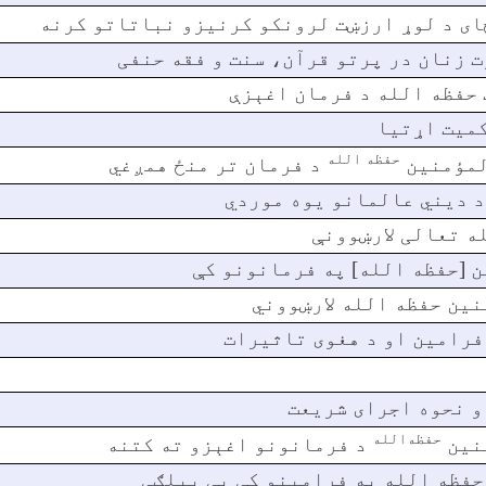
ځای د لوړ ارزښت لرونکو کرنیزو نباتاتو کرنه
 زنان در پرتو قرآن، سنت و فقه حنفی
 حفظه الله د فرمان اغېزې
کمیت اړتیا
حفظه الله
المؤمنين
د فرمان تر منځ همږغي
«د دیني عالمانو یوه موردي
له تعالی لارښوونې
ن [حفظه الله] په فرمانونو کې
نین حفظه الله لارښووني
 فرامین او د هغوی تاثیرات
و نحوه اجرای شریعت
حفظه‌الله
منین
د فرمانونو اغېزو ته کتنه
 حفظه الله په فرامینو کې یې بېلګې