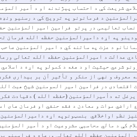
لامي شریعت کې د احتساب پېژندنه او د أمیر المؤم
رالمؤمنین د فرمانونو په ترویج کې د رسنیو ونډه
 نصاب تعالیمی در پرتو فرامین امیر المؤمنین حف
دینو په اړه دامیرالمؤمنین حفظه الله فرمان تح
مانانو د عزت په ساتنه کي د امیر المؤمنین صاحب
دي عدالت د اميرالمؤمنين حفظه الله تعالی ورعاه
ونو شرعي حیثیت او د هغه د کمولو په اړه د اسلام
ه معروف و نهی از منکر و تأثیر آن بر بیداری فکری
 اقتصادی در فرامین امیر المومنین شیخ هبت الله
يرغل ته دأميرالمؤمنین (حفظه الله ) دقیادت فکر
 اراضي موات و معادن د فقه حنفي او فرمان های ا
یز نظم اواخلاقي بنسټونوپه اړه دامیرالمؤمنین 
لام کې د مالي محاسبې مشروعیت او د أمیر المؤمنی
ر المؤمنین حفظه الله تعالی ورعاه د فرامینو پر ب