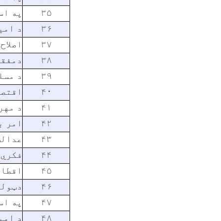
۳۵
په اس
۳۶
د امی
۳۷
اصلاح
۳۸
دمفقو
۳۹
د مسل
۴۰
اقتصا
۴۱
د مهر
۴۲
امر ب
۴۳
عدالت
۴۴
فکري 
۴۵
اقطاع
۴۶
دټولن
۴۷
په اس
۴۸
د امی