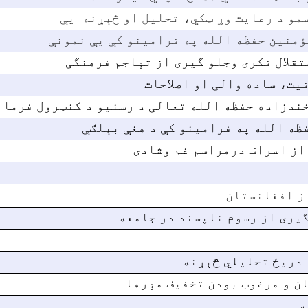
مو د رعایت وړ ټکي، تحلیل او څېړنه یې
مؤمنین حفظه الله په فرامینو کې یې نمونې
تقلال فکری وجلو گیری از تهاجم فرهنگی
یت، ساده والی او اصلاحات
خندزاده حفظه الله تعالی د رسنیو د کنټرول فرما
فظه الله په فرامینو کې د هغې بېلګې
از اسراف درمراسم غم وشادی
از افغانستان
یری از رسوم ناپسند در جامعه
د دریځ تحلیلي څېړنه
ن و مرغوب بودن تخفیف مهرها
ه