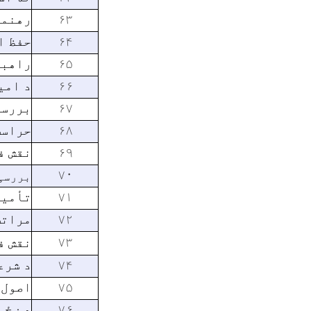
۶۳
رهنمو
۶۴
حفظ ا
۶۵
راهبر
۶۶
د امی
۶۷
بررسی
۶۸
حراست
۶۹
نقش ف
۷۰
بررسی 
۷۱
تأمین
۷۲
مراتب
۷۳
نقش ف
۷۴
د شرع
۷۵
اصول 
۷۶
د ښځو