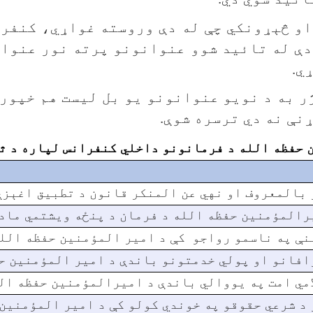
او څېړونکي چې له دې وروسته غواړي، کنفر
دې له تائید شوو عنوانونو پرته نور عنوان
ي.
ر به د نویو عنوانونو یو بل لیست هم خپور 
نې نه دي ترسره شوې.
حفظه الله د فرمانونو داخلي کنفرانس لپاره د ثب
 بالمعروف او نهي عن المنکر قانون د تطبيق اغېزې
رالمؤمنین حفظه الله د فرمان د پنځه ویشتمي مادې
نې په ناسمو رواجو کې د امیر المؤمنین حفظه الل
افانو او پولي خدمتونو باندې د امیر المؤمنین ح
امي امت په یووالي باندې د امیرالمؤمنین حفظه ال
 د شرعي حقوقو په خوندي کولو کې د امیر المؤمنین