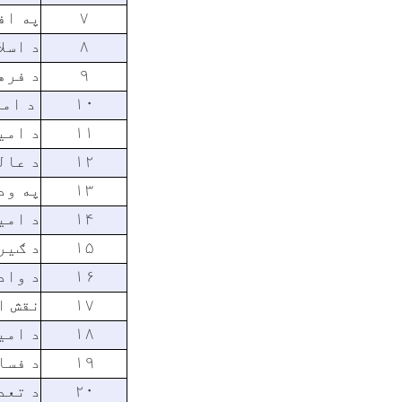
۷
په اف
۸
د اسل
۹
د فره
۱۰
د امی
۱۱
د امی
۱۲
د عال
۱۳
په ود
۱۴
د امی
۱۵
د ګیر
۱۶
د واد
۱۷
نقش ا
۱۸
د امي
۱۹
د فسا
۲۰
د تعد