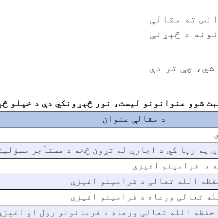
انس ته مقالې
ونه د څېړنې
شي، چې تر دې
ت شوو عنوانونو لیست، نور څېړونکي دې د خپلو څې
د مقالې عنوان
 په رڼا کي د اجارې له تړون څخه د مستأجر مسؤلیت
ه د فرامینو اغیزې
فظه الله تعالی د فرامینو اغیزې
له تعالی ورعاه د فرامینو اغیزې
 حفظه الله تعالی ورعاه د فرمانونو رول او اغیزې