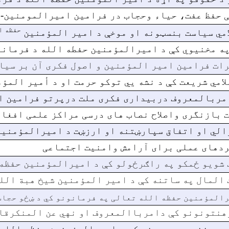
 حفظ عفت، حیاء وحجاب در فرامین امیرالمومنین-
حفظه ا
امي سياست بنسټونه او موخې د امیر المؤمنين
 په مخنیوي کې د امیرالمؤمنین حفطه الله د فرمان
ات فرامین امیر المؤمنین و اصول فکری آن بر سیا
لامي شریعت کې د نشه يي توکو حرمت او د أمیر المؤ
مربالمعروف دربیداری فکری ملت درپرتو فرامین ا
 بازنگری واصلاح نصاب های درسی مراکز علمی افغا
الي او اتفاق سپارښتنه او ارزښت د امیرالمؤمنین
دهای عملی برای آرامش وامنیت اجتماعی
 شویو ځمکو په راګرځولو کې د امیرالمؤمنین حفظه
 المال په ساتنه کې د امیر المؤمنین شیخ هبة الل
المؤمنين حفظه الله تعالی په فرمانونو کي د ښځو حجاب 
هنتونونو کې دامرباالمعروف او نهي عن المنکرقا
 د مخنیوي په برخه کې د امیرالمؤمنین حفظه الله