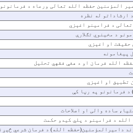
امیر المؤمنین حفظه الله تعالی ورعاه د فرمانونو
د ارشاداتو له نظره
تعالی د فرامینو اغېزې
ونو د مخینوي تګلارې
 حقیقت او اغېزې
ل پيغامونه
فظه الله فرمان او د هغې فقهي تحلیل
ت
 تطبیق او اغېزې
 د فرمانونو په رڼا کې
يا، ساده والی او اصلاحات
 الله د فرامینو د پلي کيدو حکمت
ند دامیرالمؤمنین(حفظه الله) د فرمان شرعي څېړن