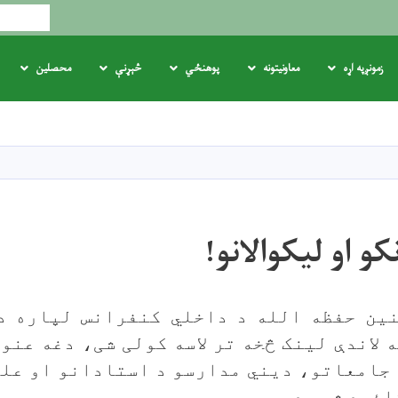
لټون
زمونږپه اړه
معاونیتونه
پوهنځي
څېړنې
محصلین
اصلي
منځپانګه
دانګل
و او لیکوالانو!
ین حفظه الله د داخلي کنفرانس لپاره د
 لاندې لینک څخه تر لاسه کولی شی، دغه عنوا
جامعاتو، دیني مدارسو د استادانو او علم
ائید شوي دي.