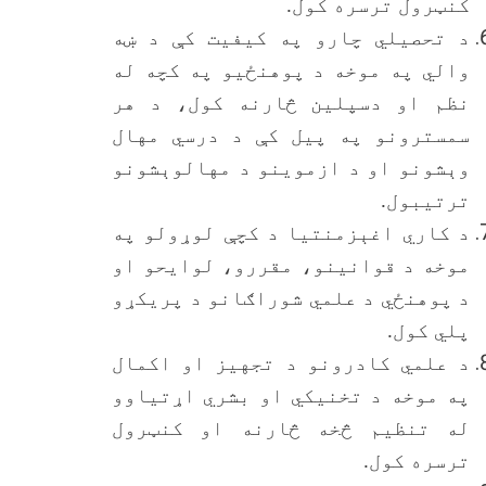
کنټرول ترسره کول.
د تحصیلي چارو په کیفیت کې د ښه
والي په موخه د پوهنځیو په کچه له
نظم او دسپلین څارنه کول، د هر
سمسترونو په پیل کې د درسي مهال
وېشونو او د ازموینو د مهالوېشونو
ترتیبول.
د کاري اغېزمنتیا د کچې لوړولو په
موخه د قوانینو، مقررو، لوایحو او
د پوهنځي د علمي شوراګانو د پریکړو
پلي کول.
د علمي کادرونو د تجهیز او اکمال
په موخه د تخنیکي او بشري اړتیاوو
له تنظیم څخه څارنه او کنټرول
ترسره کول.