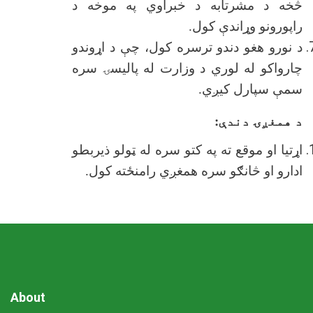
څخه د مشرتابه د خبراوي په موخه د
راپورونو وړاندې کول.
د نورو هغو دندو ترسره کول، چې د اړوندو
چارواکو له لوري د وزارت له پالیسۍ سره
سمې سپارل کيږي.
د همغږۍ دندې:
اړتیا او موقع ته په کتو سره له ټولو ذیربطو
ادارو او څانګو سره همغږي رامنځته کول.
About