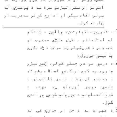
اصولو او ستراتيژيو سره سم د پوهنځي له
ټولو اکاډمیکو او اداري کړنو مدیریت او
څارنه کول.
د تدریس د کیفیت ښه والي، د څانګو
او استادانو د خپل منځي همغږۍ او
تجاربو د شریکولو په موخه د ځانګړې
پالیسي جوړول،
د درسي موادو چمتو کولو، څېړنیزو
چارو، په کمي او کیفي لحاظ موخو ته
د رسېدو لپاره د علمي کادرونو د
علمي درجو لوړولو په موخه د
طرزالعملونو د جوړولو طرحې وړاندې
کول.
د هېواد په داخل او خارج کې له