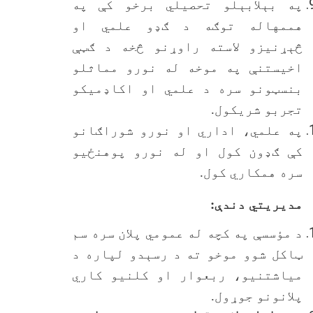
په بېلابېلو تحصیلي برخو کې په
هممهاله توګه د ګډو علمي او
څېړنیزو لاسته راوړنو څخه د ګټې
اخیستنې په موخه له نورو مماثلو
بنسټونو سره د علمي او اکاډمیکو
تجربو شریکول.
په علمي، اداري او نورو شوراګانو
کې ګډون کول او له نورو پوهنځیو
سره همکاري کول.
مدیریتي دندې:
د مؤسسې په کچه له عمومي پلان سره سم
ټاکل شوو موخو ته د رسېدو لپاره د
میاشتنيو، ربعوار او کلنيو کاري
پلانونو جوړول.