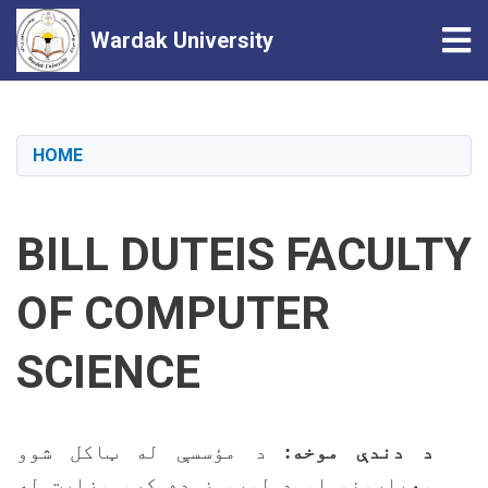
Tog
Wardak University
Skip
to
main
HOME
content
BILL DUTEIS FACULTY
OF COMPUTER
SCIENCE
د دندې موخه:
د مؤسسې له ټاکل شوو
معیارونو او د لوړو ز ده کړو وزارت له