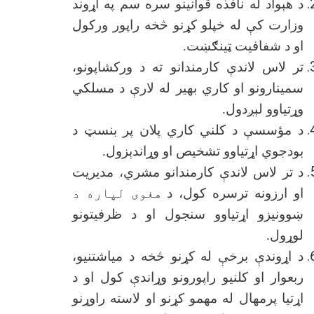
د هېواد له نافذه قوانینو سره سم په اړوند
وزارت کې له خپلو کړنو څخه راپور ورکول
او د شفافیت ټینګښت.
تر لاس لاندې کارمندانو ته د ورکشاپونو،
سمینارونو او کاري بهیر له لارې د مسلکي
وړتیاوو لېږدول.
د مؤسسې د کلني کاري پلان پر بنسټ د
بودجوي اړتیاوو تشخیص او وړاندېزول
.
د تر لاس لاندې کارمندانو مشري، مدیریت
او ارزونه ترسره کول، د
هغوی لپاره د
ښوونیزو اړتیاوو سنجول او د ظرفیتونو
لوړول
.
د اړوندې برخې له کړنو څخه د میاشتنیو،
ربعوار او کلنیو راپورونو وړاندې کول او د
اړتیا پرمهال له مهمو کړنو او لاسته راوړنو