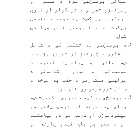
مماثل پوهنځیو سره د علمي او
څېړنیزو تجربو د شریکولو او کاري
اړیکو د ټینګښت په موخه د مؤسسې
ریاست ته د اغېزمنو طرحو وړاندې
کول.
د پوهنځیو په تشکیل کې د شامل
اعضاوو د څېړنیز او تجربي رژیم د
ښه والي او پراختیا لپاره د
مؤسساتو او نورو ارګانونو د
پرلپسې همکاریو د جذب په موخه د
ټاکل شوو طرحو وړاندې کول.
د پوهنځي‎ په کچه د تدریس د کیفیت ښه
والي په موخه له درسي پلانونو،
میتودلوژۍ او درسي موادو بیاکتنه
او د هغو پر پلي کېدو څارنه او