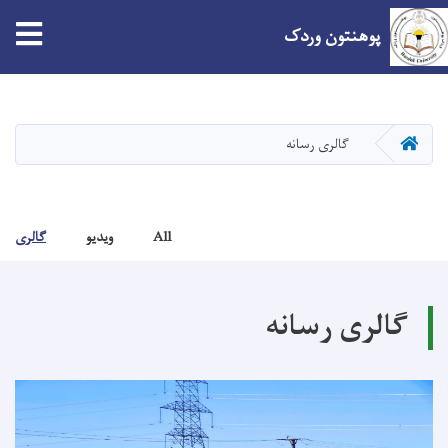
پوهنتون وردک
Skip
to
main
صفحه اصلی
گالری رسانه
content
All
ویدیو
گالری
گالری رسانه